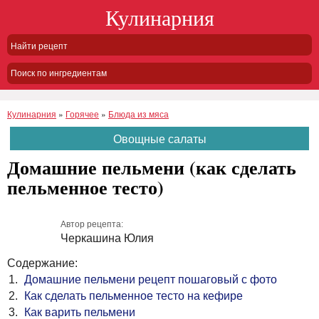
Кулинарния
Поиск по ингредиентам
Кулинарния
»
Горячее
»
Блюда из мяса
Овощные салаты
Домашние пельмени (как сделать
пельменное тесто)
Автор рецепта:
Черкашина Юлия
Содержание:
Домашние пельмени рецепт пошаговый с фото
Как сделать пельменное тесто на кефире
Как варить пельмени