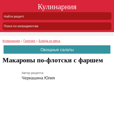
Кулинарния
Поиск по ингредиентам
Кулинарния
»
Горячее
»
Блюда из мяса
Овощные салаты
Макароны по-флотски с фаршем
Автор рецепта:
Черкашина Юлия