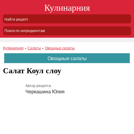
Кулинарния
Поиск по ингредиентам
Кулинарния
»
Салаты
»
Овощные салаты
Овощные салаты
Салат Коул слоу
Автор рецепта:
Черкашина Юлия