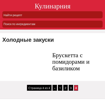
Кулинарния
Поиск по ингредиентам
Холодные закуски
Брускетта с
помидорами и
базиликом
Страница 4 из 4
«
1
2
3
4