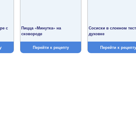
ре с
Пицца «Минутка» на
Сосиски в слоеном тест
сковороде
духовке
у
Перейти к рецепту
Перейти к рецепт