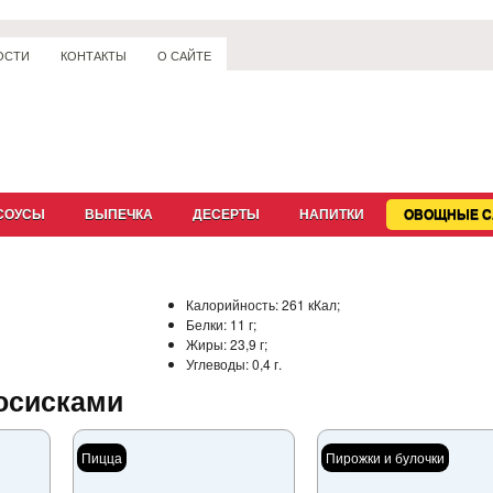
ОСТИ
КОНТАКТЫ
О САЙТЕ
СОУСЫ
ВЫПЕЧКА
ДЕСЕРТЫ
НАПИТКИ
ОВОЩНЫЕ С
Калорийность:
261 кКал;
Белки:
11 г;
Жиры:
23,9 г;
Углеводы:
0,4 г.
осисками
Пицца
Пирожки и булочки