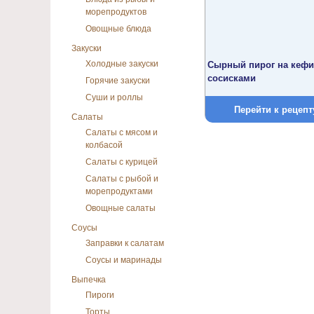
морепродуктов
Овощные блюда
Закуски
Холодные закуски
Сырный пирог на кефи
сосисками
Горячие закуски
Суши и роллы
Перейти к рецепт
Салаты
Салаты с мясом и
колбасой
Салаты с курицей
Салаты с рыбой и
морепродуктами
Овощные салаты
Соусы
Заправки к салатам
Соусы и маринады
Выпечка
Пироги
Торты