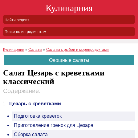
Кулинарния
Поиск по ингредиентам
Кулинарния
»
Салаты
»
Салаты с рыбой и морепродуктами
Овощные салаты
Салат Цезарь с креветками
классический
Содержание:
Цезарь с креветками
Подготовка креветок
Приготовление гренок для Цезаря
Сборка салата