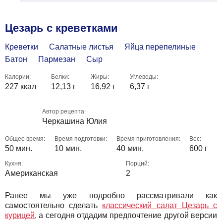
Цезарь с креветками
Креветки
Салатные листья
Яйца перепелиные
Батон
Пармезан
Сыр
Калории:
Белки:
Жиры:
Углеводы:
227 ккал
12,13 г
16,92 г
6,37 г
Автор рецепта:
Черкашина Юлия
Общее время:
Время подготовки:
Время приготовления:
Вес:
50 мин.
10 мин.
40 мин.
600 г
Кухня:
Порций:
Американская
2
Ранее мы уже подробно рассматривали как
самостоятельно сделать
классический салат Цезарь с
курицей
, а сегодня отдадим предпочтение другой версии