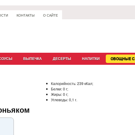
ОСТИ
КОНТАКТЫ
О САЙТЕ
СОУСЫ
ВЫПЕЧКА
ДЕСЕРТЫ
НАПИТКИ
ОВОЩНЫЕ С
Калорийность:
239 кКал;
Белки:
0 г;
Жиры:
0 г;
Углеводы:
0,1 г.
оньяком