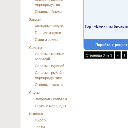
морепродуктов
Овощные блюда
Закуски
Холодные закуски
Торт «Ежик» из бискви
Горячие закуски
Суши и роллы
Перейти к рецепт
Салаты
Салаты с мясом и
Страница 3 из 3
«
1
колбасой
Салаты с курицей
Салаты с рыбой и
морепродуктами
Овощные салаты
Соусы
Заправки к салатам
Соусы и маринады
Выпечка
Пироги
Торты