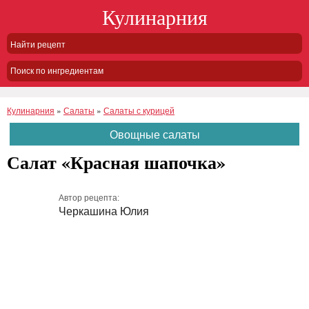
Кулинарния
Поиск по ингредиентам
Кулинарния
»
Салаты
»
Салаты с курицей
Овощные салаты
Салат «Красная шапочка»
Автор рецепта:
Черкашина Юлия