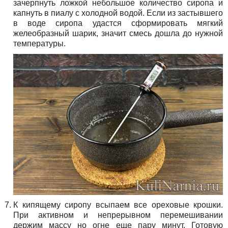
зачерпнуть ложкой небольшое количество сиропа и
капнуть в пиалу с холодной водой. Если из застывшего
в воде сиропа удастся сформировать мягкий
желеобразный шарик, значит смесь дошла до нужной
температуры.
К кипящему сиропу всыпаем все ореховые крошки.
При активном и непрерывном перемешивании
держим массу но огне еще пару минут. Готовую