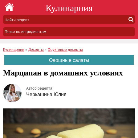
Кулинарния
Поиск по ингредиентам
Кулинарния
»
Десерты
»
Фруктовые десерты
Овощные салаты
Марципан в домашних условиях
Автор рецепта:
Черкашина Юлия