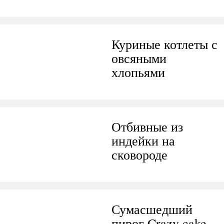
Куриные котлеты с
овсяными
хлопьями
Отбивные из
индейки на
сковороде
Сумасшедший
пирог Crazy cake