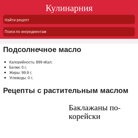
Кулинарния
Поиск по ингредиентам
Подсолнечное масло
Калорийность:
899 кКал;
Белки:
0 г;
Жиры:
99,9 г;
Углеводы:
0 г;
Рецепты с растительным маслом
Баклажаны по-
корейски