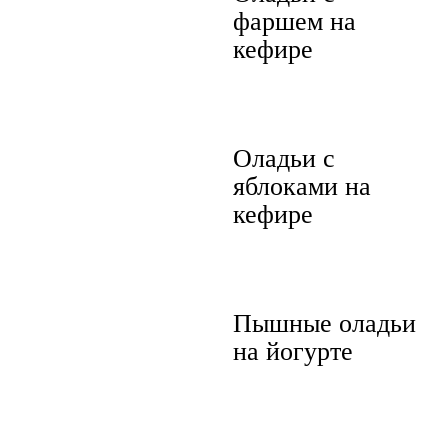
фаршем на
кефире
Оладьи с
яблоками на
кефире
Пышные оладьи
на йогурте