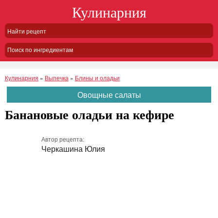
Кулинарния
Поиск по ингредиентам
Кулинарния
»
Выпечка
»
Блины и оладьи
Овощные салаты
Банановые оладьи на кефире
Автор рецепта:
Черкашина Юлия