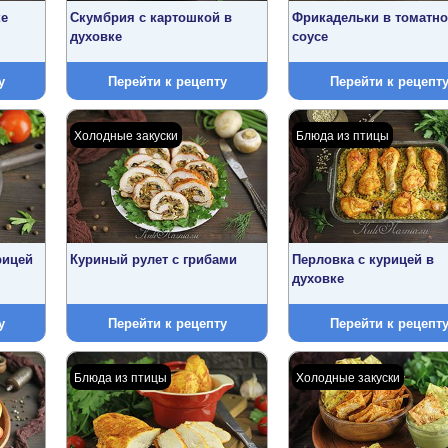
ке
Скумбрия с картошкой в
Фрикадельки в томатн
духовке
соусе
у
Перейти к рецепту
Перейти к рецепт
Холодные закуски
Блюда из птицы
рицей
Куриный рулет с грибами
Перловка с курицей в
духовке
у
Перейти к рецепту
Перейти к рецепт
Блюда из птицы
Холодные закуски