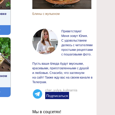
овке
Блины с жульеном
у
Приветствую!
Меня зовут Юлия.
С удовольствием
делюсь с читателями
простыми рецептами
с пошаговыми фото.
Пусть ваши блюда будут вкусными,
красивыми, приготовленными с душой
и любовью. Спасибо, что заглянули
ином
на сайт! Также жду вас на своем канале в
Телеграм.
cher_yulya_kulinarnia
у
Подписаться
Мы в соцсетях!