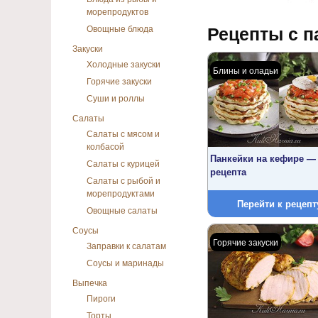
морепродуктов
Рецепты с п
Овощные блюда
Закуски
Холодные закуски
Блины и оладьи
Горячие закуски
Суши и роллы
Салаты
Салаты с мясом и
колбасой
Панкейки на кефире —
Салаты с курицей
рецепта
Салаты с рыбой и
морепродуктами
Перейти к рецепт
Овощные салаты
Соусы
Горячие закуски
Заправки к салатам
Соусы и маринады
Выпечка
Пироги
Торты