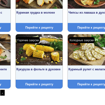
 с
Куриная грудка в молоке
Чипсы из лаваша в дух
у
Перейти к рецепту
Перейти к рецепт
Горячие закуски
Холодные закуски
менте
Кукуруза в фольге в духовке
Куриный рулет с желат
у
Перейти к рецепту
Перейти к рецепт
»