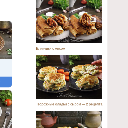
Блинчики с мясом
у
Творожные оладьи с сыром — 2 рецепта