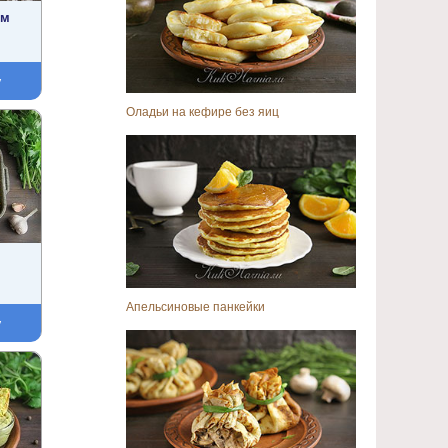
ом
у
Оладьи на кефире без яиц
Апельсиновые панкейки
у