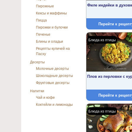
Филе индейки в духов
Пирожные
Кексы и маффины
Пицца
Перейти к рецепт
Пирожки и булочки
Печенье
Блюда из птицы
Блины и оладьи
Рецепты куличей на
Пасху
Десерты
Молочные десерты
Шоколадные десерты
Плов из перловки с ку
Фруктовые десерты
Напитки
Перейти к рецепт
Чай и кофе
Коктейли и лимонады
Блюда из птицы