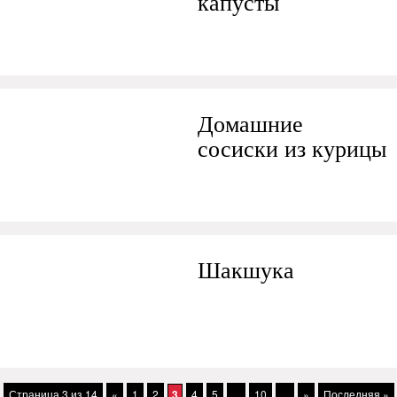
капусты
Домашние
сосиски из курицы
Шакшука
Страница 3 из 14
«
1
2
3
4
5
...
10
...
»
Последняя »