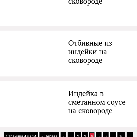
сковороде
Отбивные из
индейки на
сковороде
Индейка в
сметанном соусе
на сковороде
Страница 4 из 14
« Первая
«
...
2
3
4
5
6
...
10
...