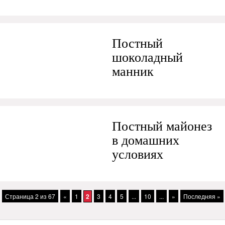
Постный
шоколадный
манник
Постный майонез
в домашних
условиях
Страница 2 из 67
«
1
2
3
4
5
...
10
...
»
Последняя »