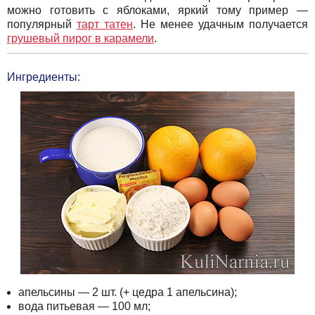
можно готовить с яблоками, яркий тому пример —
популярный
тарт татен
. Не менее удачным получается
грушевый пирог в карамели
.
Ингредиенты:
апельсины
—
2 шт. (+ цедра 1 апельсина);
вода питьевая — 100 мл;