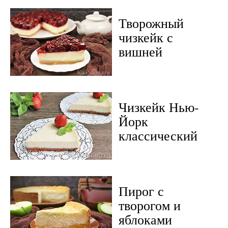
Творожный
чизкейк с
вишней
Чизкейк Нью-
Йорк
классический
Пирог с
творогом и
яблоками