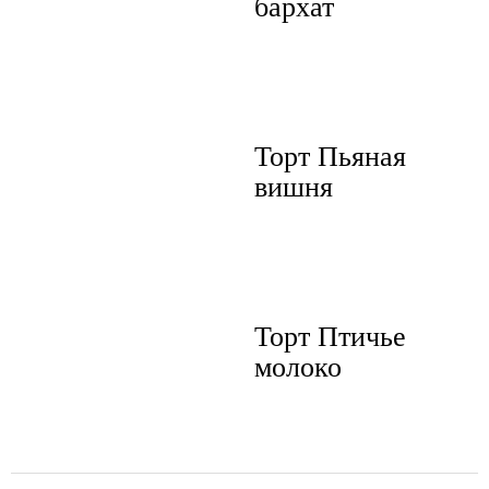
бархат
Торт Пьяная
вишня
Торт Птичье
молоко