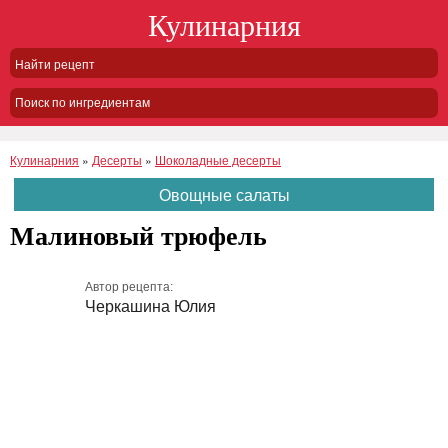
Кулинарния
Поиск по ингредиентам
Кулинарния
»
Десерты
»
Шоколадные десерты
Овощные салаты
Малиновый трюфель
Автор рецепта:
Черкашина Юлия